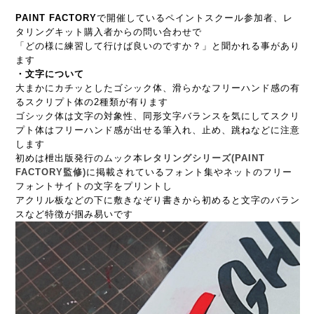
PAINT FACTORY
で開催しているペイントスクール参加者、レ
タリングキット購入者からの問い合わせで
「どの様に練習して行けば良いのですか？」と聞かれる事があり
ます
・文字について
大まかにカチッとしたゴシック体、滑らかなフリーハンド感の有
るスクリプト体の2種類が有ります
ゴシック体は文字の対象性、同形文字バランスを気にしてスクリ
プト体はフリーハンド感が出せる筆入れ、止め、跳ねなどに注意
します
初めは枻出版発行のムック本
レタリングシリーズ(PAINT
FACTORY監修)
に掲載されているフォント集やネットのフリー
フォントサイトの文字をプリントし
アクリル板などの下に敷きなぞり書きから初めると文字のバラン
スなど特徴が掴み易いです