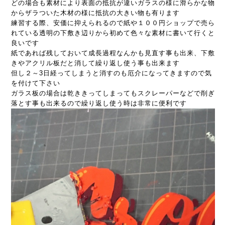
どの場合も素材により表面の抵抗が違いガラスの様に滑らかな物
からザラついた木材の様に抵抗の大きい物も有ります
練習する際、安価に抑えられるので紙や１００円ショップで売ら
れている透明の下敷き辺りから初めて色々な素材に書いて行くと
良いです
紙であれば残しておいて成長過程なんかも見直す事も出来、下敷
きやアクリル板だと消して繰り返し使う事も出来ます
但し２～3日経ってしまうと消すのも厄介になってきますので気
を付けて下さい
ガラス板の場合は乾ききってしまってもスクレーパーなどで削ぎ
落とす事も出来るので繰り返し使う時は非常に便利です