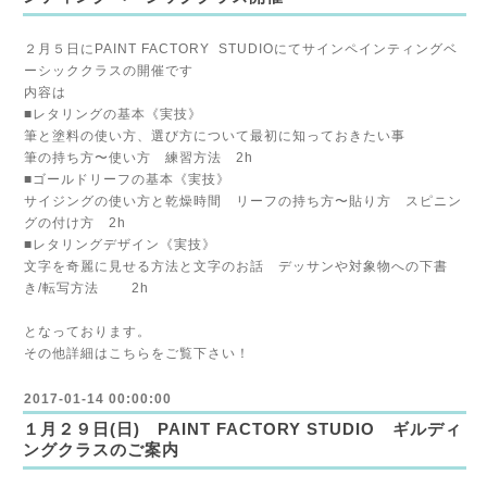
２月５日にPAINT FACTORY STUDIOにてサインペインティングベ
ーシッククラスの開催です
内容は
■レタリングの基本《実技》
筆と塗料の使い方、選び方について最初に知っておきたい事
筆の持ち方〜使い方 練習方法 2h
■ゴールドリーフの基本《実技》
サイジングの使い方と乾燥時間 リーフの持ち方〜貼り方 スピニン
グの付け方 2h
■レタリングデザイン《実技》
文字を奇麗に見せる方法と文字のお話 デッサンや対象物への下書
き/転写方法 2h
となっております。
その他詳細はこちらをご覧下さい！
2017-01-14 00:00:00
１月２９日(日) PAINT FACTORY STUDIO ギルディ
ングクラスのご案内