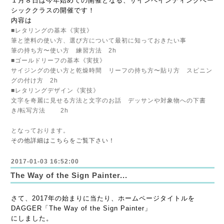
１月８日は今年始めての開催となる、サインペインティングベー
シッククラスの開催です！
内容は
■レタリングの基本《実技》
筆と塗料の使い方、選び方について最初に知っておきたい事
筆の持ち方〜使い方 練習方法 2h
■ゴールドリーフの基本《実技》
サイジングの使い方と乾燥時間 リーフの持ち方〜貼り方 スピニン
グの付け方 2h
■レタリングデザイン《実技》
文字を奇麗に見せる方法と文字のお話 デッサンや対象物への下書
き/転写方法 2h
となっております。
その他詳細はこちらをご覧下さい！
2017-01-03 16:52:00
The Way of the Sign Painter...
さて、2017年の始まりに当たり、ホームページタイトルを
DAGGER「The Way of the Sign Painter」
にしました。