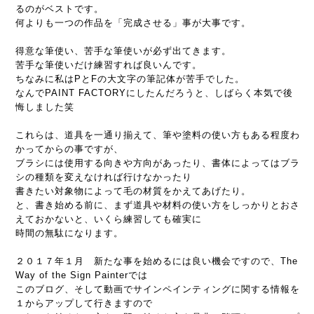
るのがベストです。
何よりも一つの作品を「完成させる」事が大事です。
得意な筆使い、苦手な筆使いが必ず出てきます。
苦手な筆使いだけ練習すれば良いんです。
ちなみに私はPとFの大文字の筆記体が苦手でした。
なんでPAINT FACTORYにしたんだろうと、しばらく本気で後
悔しました笑
これらは、道具を一通り揃えて、筆や塗料の使い方もある程度わ
かってからの事ですが、
ブラシには使用する向きや方向があったり、書体によってはブラ
シの種類を変えなければ行けなかったり
書きたい対象物によって毛の材質をかえてあげたり。
と、書き始める前に、まず道具や材料の使い方をしっかりとおさ
えておかないと、いくら練習しても確実に
時間の無駄になります。
２０１７年１月 新たな事を始めるには良い機会ですので、The
Way of the Sign Painterでは
このブログ、そして動画でサインペインティングに関する情報を
１からアップして行きますので