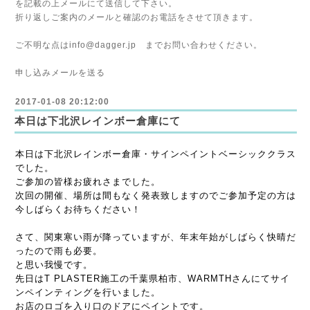
を記載の上メールにて送信して下さい。
折り返しご案内のメールと確認のお電話をさせて頂きます。
ご不明な点は
info@dagger.jp
までお問い合わせください。
申し込みメールを送る
2017-01-08 20:12:00
本日は下北沢レインボー倉庫にて
本日は下北沢レインボー倉庫・サインペイントベーシッククラス
でした。
ご参加の皆様お疲れさまでした。
次回の開催、場所は間もなく発表致しますのでご参加予定の方は
今しばらくお待ちください！
さて、関東寒い雨が降っていますが、年末年始がしばらく快晴だ
ったので雨も必要。
と思い我慢です。
先日はT PLASTER施工の千葉県柏市、WARMTHさんにてサイ
ンペインティングを行いました。
お店のロゴを入り口のドアにペイントです。