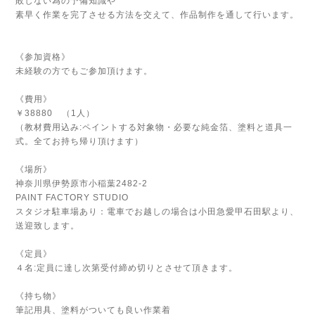
敗しない為の予備知識や
素早く作業を完了させる方法を交えて、作品制作を通して行います。
《参加資格》
未経験の方でもご参加頂けます。
《費用》
￥38880 （1人）
（教材費用込み:ペイントする対象物・必要な純金箔、塗料と道具一
式。全てお持ち帰り頂けます）
《場所》
神奈川県伊勢原市小稲葉2482-2
PAINT FACTORY STUDIO
スタジオ駐車場あり：電車でお越しの場合は小田急愛甲石田駅より、
送迎致します。
《定員》
４名:定員に達し次第受付締め切りとさせて頂きます。
《持ち物》
筆記用具、塗料がついても良い作業着