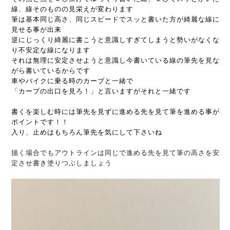
線、線そのものの見栄えが変わります
筆は基本同じ高さ、同じスピードでスッと書いた方が綺麗な線に
見せる事が出来
逆にじっくり綺麗に書こうと意識しすぎてしまうと勢いがなくな
り不安定な線になります
それは
無理に安定させようと意識し
今書いている線の筆先を見な
がら書いているからです
車やバイクに乗る時のカーブと一緒で
「カーブの出口を見ろ！」と言いますがそれと一緒です
書くを楽しむ時には筆先を見ずに進める先を見て筆を進める事が
ポイントです！！
入り、止めはもちろん筆先を気にして下さいね
描く場合でもアウトラインは同じで
進める先を見て筆の高さを安
定させ書き塗りつぶしましょう