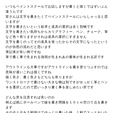
いつもペイントスクールでお話しますが書くと描くではずいぶん
違うんです
皆さんは文字を書きたくてペイントスクールにいらしゃっると思
いますが
文字を書きたいという欲求と道具の選択は全く別物です
文字を書きたい気持ちからカリグラフィー、ペン、チョーク、筆
など色々有りますがそれは道具の選択にすぎません
文字を書くのってその道具を使ったからその文字になったという
のが自然の流れだと思います
筆記体が良い例ですね
筆で書く事で生まれる強弱が生まれあの書体が生まれる訳です
アウトラインも大事ですがアウトラインを書き塗りつぶすのでは
意味が違いこれは描くですね
描く良さ、書く良さもどちらも有りますが
ワンストロークで書けない大きな物は別ですがせっかく筆とペン
キを選択したので思いっきり書く事を楽しみたい所です
どんな所を注意すれば良いのか
例えば紙にボールペンで線を書き間隔を１０ｃｍ空けて点を書き
ます
その点と点を５秒掛けてゆっくり書いた線、１秒でスッとかいた